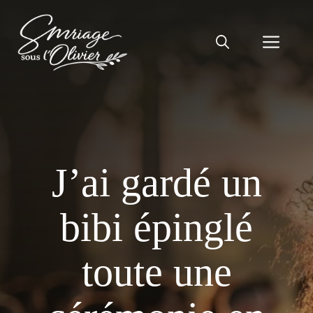
Aller
au
Men
contenu
J’ai gardé un
bibi épinglé
toute une