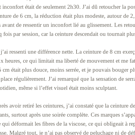
 inconfort était de seulement 2h30. J’ai dû retoucher la pos
inture de 6 cm, la réduction était plus modeste, autour de 2,
 avant de ressentir un inconfort lié au glissement. Les retou
 fois par session, car la ceinture descendait ou tournait plu
j’ai ressenti une différence nette. La ceinture de 8 cm exerç
x heures, ce qui limitait ma liberté de mouvement et me fa
6 cm était plus douce, moins serrée, et je pouvais bouger p
n place régulièrement. J’ai remarqué que la sensation de ser
idien, même si l’effet visuel était moins sculptant.
rès avoir retiré les ceintures, j’ai constaté que la ceinture d
ants, surtout après une soirée complète. Ces marques s’appa
ui déformait les fibres de la viscose, ce qui obligeait à re
isse. Malgré tout, je n’ai pas observé de peluchage ni de 