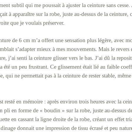
ent subtil qui me poussait à ajuster la ceinture sans cesse.
it à apparaître sur la robe, juste au-dessus de la ceinture, 
oite que je voulais préserver.
ture de 6 cm m’a offert une sensation plus légère, avec mo
semblait s’adapter mieux à mes mouvements. Mais le revers d
e, j’ai senti la ceinture glisser vers le bas. J’ai dû la reposi
a été un peu frustrant. Ce glissement était lié au faible coef
ose, qui ne permettait pas à la ceinture de rester stable, mêm
resté en mémoire : après environ trois heures avec la ceint
n pli en forme de « boudin » sur la robe, juste au-dessus de
uette en cassant la ligne droite de la robe, créant un effet tr
dinage donnait une impression de tissu écrasé et peu naturel