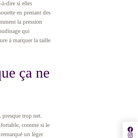
à-dire si elles
lhouette en prenant des
tamment la pression
boudinage qui
re à marquer la taille
que ça ne
, presque trop net.
nfortable, comme si le
i remarqué un léger