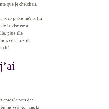
ante que je cherchais.
lé dans ce phénomène. La
 de la viscose a
le, plus elle
 moi, ce choix de
erché.
j’ai
et après le port des
cm en moyenne, mais la