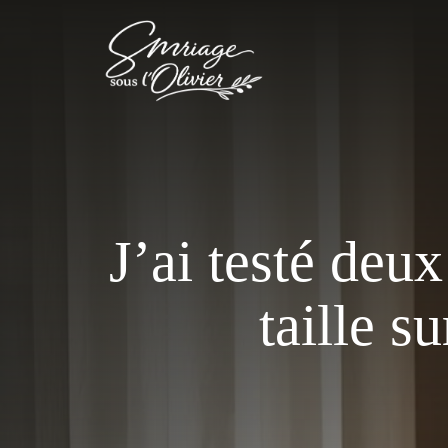
Aller
au
contenu
J’ai testé deu
taille s