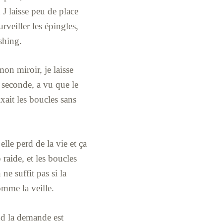
 J laisse peu de place
rveiller les épingles,
shing.
mon miroir, je laisse
e seconde, a vu que le
ixait les boucles sans
elle perd de la vie et ça
raide, et les boucles
ne suffit pas si la
omme la veille.
and la demande est