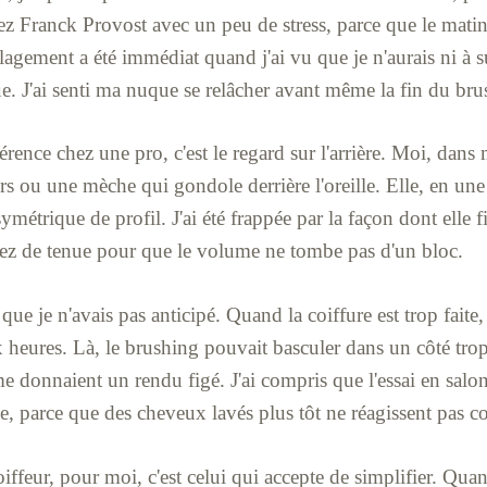
hez Franck Provost avec un peu de stress, parce que le matin
lagement a été immédiat quand j'ai vu que je n'aurais ni à su
que. J'ai senti ma nuque se relâcher avant même la fin du bru
fférence chez une pro, c'est le regard sur l'arrière. Moi, dans 
ers ou une mèche qui gondole derrière l'oreille. Elle, en un
métrique de profil. J'ai été frappée par la façon dont elle f
assez de tenue pour que le volume ne tombe pas d'un bloc.
 que je n'avais pas anticipé. Quand la coiffure est trop faite, 
 heures. Là, le brushing pouvait basculer dans un côté trop 
e donnaient un rendu figé. J'ai compris que l'essai en salon 
e, parce que des cheveux lavés plus tôt ne réagissent pas c
iffeur, pour moi, c'est celui qui accepte de simplifier. Qu