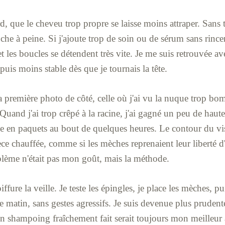
rd, que le cheveu trop propre se laisse moins attraper. Sans 
oche à peine. Si j'ajoute trop de soin ou de sérum sans rinc
et les boucles se détendent très vite. Je me suis retrouvée a
 puis moins stable dès que je tournais la tête.
la première photo de côté, celle où j'ai vu la nuque trop bom
 Quand j'ai trop crêpé à la racine, j'ai gagné un peu de hau
ée en paquets au bout de quelques heures. Le contour du vis
ièce chauffée, comme si les mèches reprenaient leur liberté d'
lème n'était pas mon goût, mais la méthode.
ffure la veille. Je teste les épingles, je place les mèches, pui
e matin, sans gestes agressifs. Je suis devenue plus prudente
u'un shampoing fraîchement fait serait toujours mon meilleur 