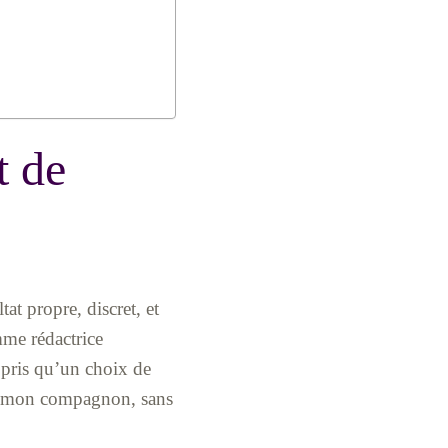
t de
tat propre, discret, et
mme rédactrice
ppris qu’un choix de
ec mon compagnon, sans