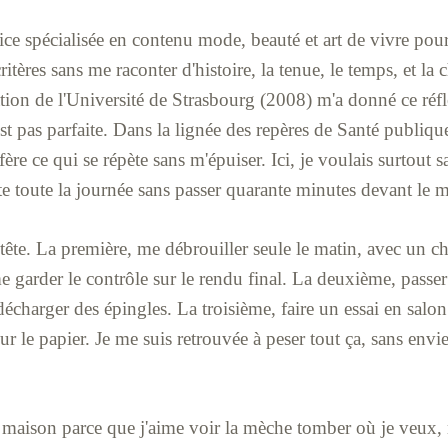
ice spécialisée en contenu mode, beauté et art de vivre pou
critères sans me raconter d'histoire, la tenue, le temps, et l
on de l'Université de Strasbourg (2008) m'a donné ce réfle
est pas parfaite. Dans la lignée des repères de Santé publiqu
fère ce qui se répète sans m'épuiser. Ici, je voulais surtout s
te toute la journée sans passer quarante minutes devant le m
n tête. La première, me débrouiller seule le matin, avec un 
e garder le contrôle sur le rendu final. La deuxième, passer 
décharger des épingles. La troisième, faire un essai en salon
ur le papier. Je me suis retrouvée à peser tout ça, sans env
é maison parce que j'aime voir la mèche tomber où je veux, 