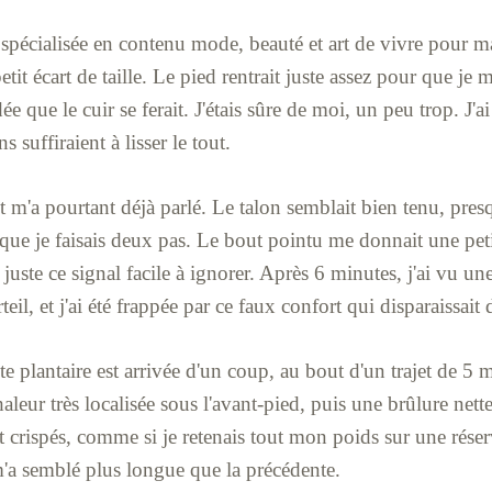
spécialisée en contenu mode, beauté et art de vivre pour ma
tit écart de taille. Le pied rentrait juste assez pour que je 
idée que le cuir se ferait. J'étais sûre de moi, un peu trop. J'a
ns suffiraient à lisser le tout.
 m'a pourtant déjà parlé. Le talon semblait bien tenu, pres
ue je faisais deux pas. Le bout pointu me donnait une petit
l, juste ce signal facile à ignorer. Après 6 minutes, j'ai vu 
teil, et j'ai été frappée par ce faux confort qui disparaissait
e plantaire est arrivée d'un coup, au bout d'un trajet de 5 
 chaleur très localisée sous l'avant-pied, puis une brûlure ne
 crispés, comme si je retenais tout mon poids sur une réserv
'a semblé plus longue que la précédente.