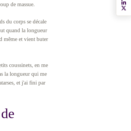
 coup de massue.
ids du corps se décale
rtout quand la longueur
nd même et vient buter
petits coussinets, en me
pas la longueur qui me
rses, et j'ai fini par
 de