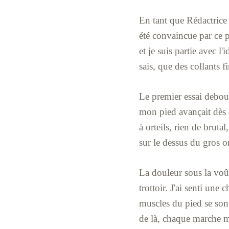
En tant que Rédactrice 
été convaincue par ce pe
et je suis partie avec l'
sais, que des collants fi
Le premier essai debout
mon pied avançait dès q
à orteils, rien de bruta
sur le dessus du gros or
La douleur sous la voût
trottoir. J'ai senti une
muscles du pied se sont
de là, chaque marche m