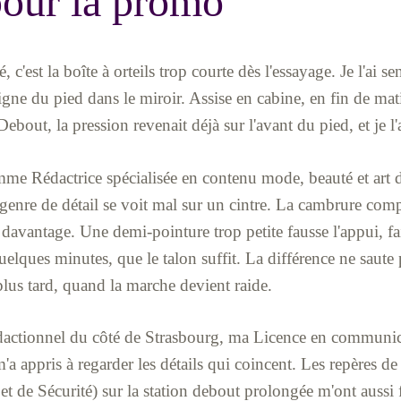
pour la promo
, c'est la boîte à orteils trop courte dès l'essayage. Je l'ai se
 ligne du pied dans le miroir. Assise en cabine, en fin de ma
ebout, la pression revenait déjà sur l'avant du pied, et je l'
e Rédactrice spécialisée en contenu mode, beauté et art 
e genre de détail se voit mal sur un cintre. La cambrure com
avantage. Une demi-pointure trop petite fausse l'appui, fai
quelques minutes, que le talon suffit. La différence ne saut
plus tard, quand la marche devient raide.
edactionnel du côté de Strasbourg, ma Licence en communica
a appris à regarder les détails qui coincent. Les repères de 
t de Sécurité) sur la station debout prolongée m'ont aussi fa