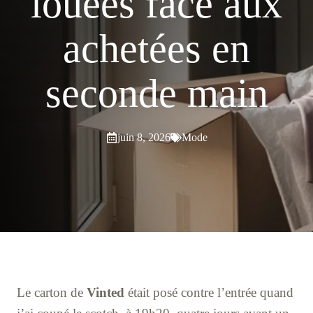
louées face aux
achetées en
seconde main
juin 8, 2026
Mode
Le carton de
Vinted
était posé contre l’entrée quand