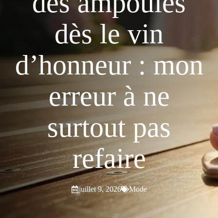
des ampoules
dès le vin
d’honneur : mon
erreur à ne
surtout pas
refaire
juillet 9, 2026
Mode