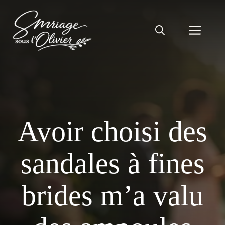
Aller
au
Men
contenu
Avoir choisi des
sandales à fines
brides m’a valu